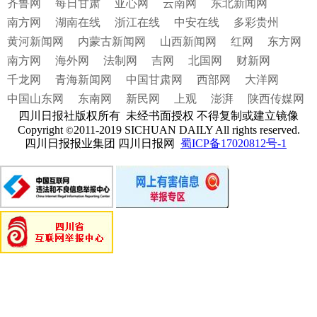
齐鲁网
每日甘肃
亚心网
云南网
东北新闻网
南方网
湖南在线
浙江在线
中安在线
多彩贵州
黄河新闻网
内蒙古新闻网
山西新闻网
红网
东方网
南方网
海外网
法制网
吉网
北国网
财新网
千龙网
青海新闻网
中国甘肃网
西部网
大洋网
中国山东网
东南网
新民网
上观
澎湃
陕西传媒网
四川日报社版权所有 未经书面授权 不得复制或建立镜像
Copyright
2011-2019 SICHUAN DAILY All rights reserved.
©
四川日报报业集团 四川日报网
蜀ICP备17020812号-1